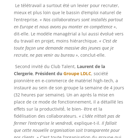
Le télétravail a surtout été un levier pour recruter,
mieux et plus loin que le bassin d’emploi naturel de
l’entreprise.
« Nos collaborateurs sont installés partout
en Europe et nous avons pu monter en compétence »
,
dit-elle. Le modèle managérial a lui aussi évolué vers
du travail en projet, moins hiérarchique.
« C’est de
toute façon une demande massive des jeunes que je
recrute, ne pas venir au bureau »
, conclut-elle.
Second invité du Club Talent,
Laurent de la
Clergerie
,
Président du
Groupe LDLC
, société
pionnière en e-commerce de matériel high-tech, a
instauré au sein de son groupe la semaine de 4 jours
(32 heures par semaine). Un an après la mise en
place de ce mode de fonctionnement, il a détaillé les
effets sur la productivité́, le bien- être et la
fidélisation des collaborateurs.
« L’idée n’était pas de
fermer l’entreprise le vendredi,
explique-t-il.
Il fallait
que cette nouvelle organisation soit transparente pour
nos clients. »
C’est toute l’organisation du groupe qui