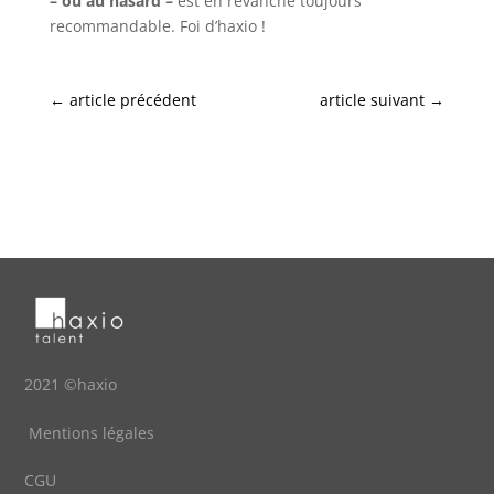
– ou au hasard –
est en revanche toujours
recommandable. Foi d’haxio !
←
article précédent
article suivant
→
2021 ©haxio
Mentions légales
CGU